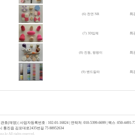
최
(6) 천연 NR
최
(7) 3D입체
최
(8) 진동, 팡팡이
최
(9) 밴드칼라
(재영) | 사업자등록번호 : 102-01-16824 | 연락처: 010-5399-6699 | 팩스 :050-4491-7
통진읍 김포대로2435번길 75 88952634
z.kr All rights reserved.