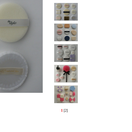
1
[2]