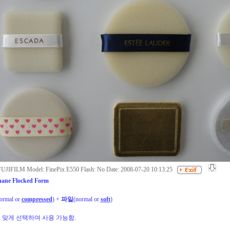
FUJIFILM Model: FinePix E550 Flash: No Date: 2008-07-20 10:13:25
hane Flocked Form
ormal or
compressed
) +
파일
(
normal or
soft
)
 맞게 선택하여 사용 가능함.