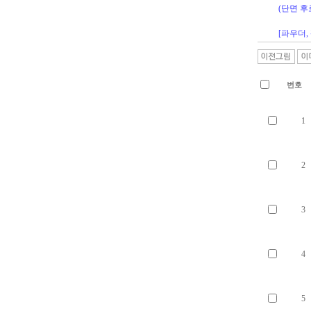
(단면 후
[파우더,
번호
1
2
3
4
5