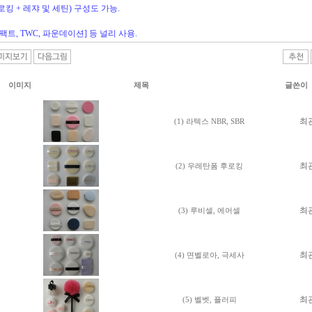
로킹 + 레쟈 및 세틴) 구성도 가능.
 팩트, TWC, 파운데이션] 등 널리 사용.
이미지
제목
글쓴이
최
(1) 라텍스 NBR, SBR
최
(2) 우레탄폼 후로킹
최
(3) 루비셀, 에어셀
최
(4) 면벨로아, 극세사
최
(5) 벨벳, 플러피