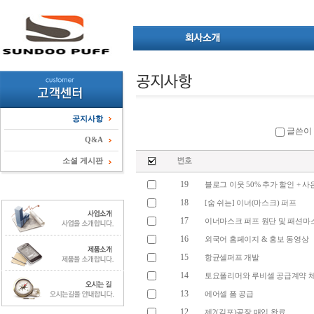
공지사항
글쓴이
Q&A
소셜 게시판
19
블로그 이웃 50% 추가 할인 + 사
18
[숨 쉬는] 이너(마스크) 퍼프
17
이너마스크 퍼프 원단 및 패션마
16
외국어 홈페이지 & 홍보 동영상
15
항균셀퍼프 개발
14
토요폴리머와 루비셀 공급계약 
13
에어셀 폼 공급
12
제2(김포)공장 매입 완료