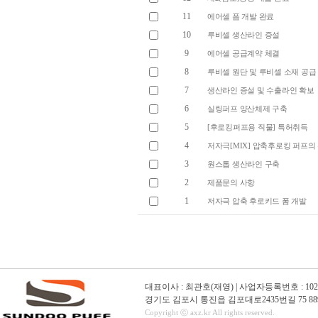
11
에어셀 폼 개발 완료
10
루비셀 생산라인 증설
9
에어셀 공급계약 체결
8
루비셀 원단 및 루비셀 소재 공급
7
생산라인 증설 및 수출라인 확보
6
실링퍼프 양산체제 구축
5
[후로킹퍼프용 직물] 특허취득
4
저자극[MIX] 압축후로킹 퍼프의
3
원스톱 생산라인 구축
2
제품문의 사항
1
저자극 압축 후로키드 폼 개발
대표이사 : 최관호(재영) | 사업자등록번호 : 102-01-16
경기도 김포시 통진읍 김포대로2435번길 75 889
Copyright ⓒ axz.kr All rights reserved.